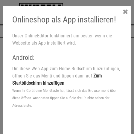
✖
Onlineshop als App installieren!
Navigation
Unser OnlineEditor funktioniert am besten wenn die
Webseite als App installiert wird.
Android:
Foto-Leporello als
Um diese Web-App zum Home-Bildschirm hinzuzufügen,
öffnen Sie das Menü und tippen dann auf
Zum
Muttertagsgeschenk🎁
Startbildschirm hinzufügen
tertag
Unterschiedliche Formate &
Wenn Ihr Gerät eine Menütaste hat, lässt sich das Browsermenü über
Ausführungen
diese öffnen. Ansonsten tippen Sie auf die drei Punkte neben der
Adressleiste.
Jetzt gestalten