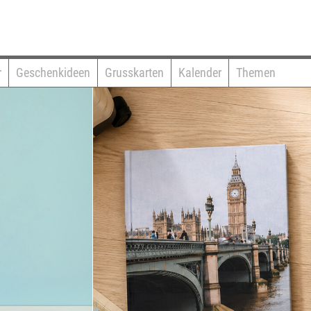
r
Geschenkideen
Grusskarten
Kalender
Themen
☀
Ko
🗸
🗸
🗸
🗸