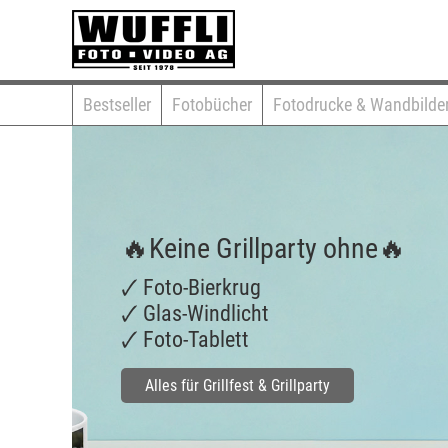
Bestseller
Fotobücher
Fotodrucke & Wandbilde