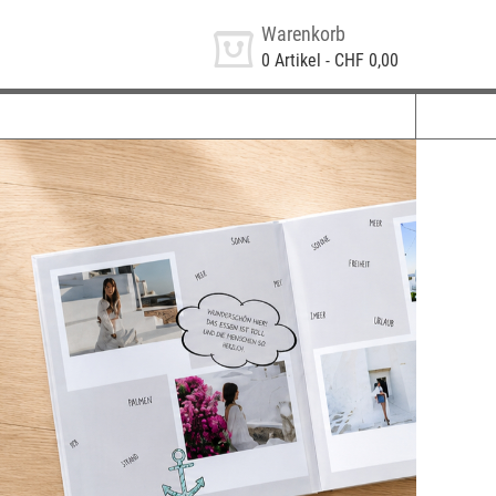
Warenkorb
0
Artikel -
CHF 0,00
️Ihr Sommer, Ihr Fotobuch📘
stenlose Fotobuch-Vorlagen:
 Safari
 Strandurlaub
 Städtetrip
 Wanderurlaub
Jetzt entdecken